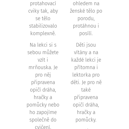
protahovací
ohledem na
cviky tak, aby
ženské tělo po
se tělo
porodu,
stabilizovalo
protáhnou i
komplexně.
posílí.
Na lekci si s
Děti jsou
sebou můžete
vítány a na
vzít i
každé lekci je
mrňouska. Je
přítomna i
pro něj
lektorka pro
připravena
děti. Je pro ně
opičí dráha,
také
hračky a
připravena
pomůcky nebo
opičí dráha,
ho zapojíme
hračky a
společně do
pomůcky.
cvičení.