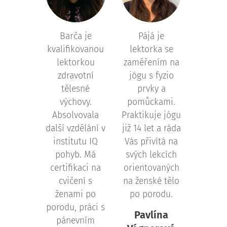
Barča je
Pájá je
kvalifikovanou
lektorka se
lektorkou
zaměřením na
zdravotní
jógu s fyzio
tělesné
prvky a
výchovy.
pomůckami.
Absolvovala
Praktikuje jógu
další vzdělání v
již 14 let a ráda
institutu IQ
Vás přivítá na
pohyb. Má
svých lekcích
certifikaci na
orientovaných
cvičení s
na ženské tělo
ženami po
po porodu.
porodu, práci s
Pavlína
pánevním