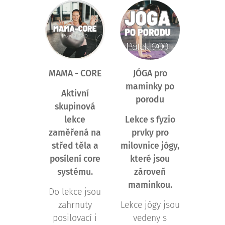
MAMA - CORE
JÓGA pro
maminky po
Aktivní
porodu
skupinová
lekce
Lekce s fyzio
zaměřená na
prvky pro
střed těla a
milovnice jógy,
posílení core
které jsou
systému.
zároveň
maminkou.
Do lekce jsou
zahrnuty
Lekce jógy jsou
posilovací i
vedeny s