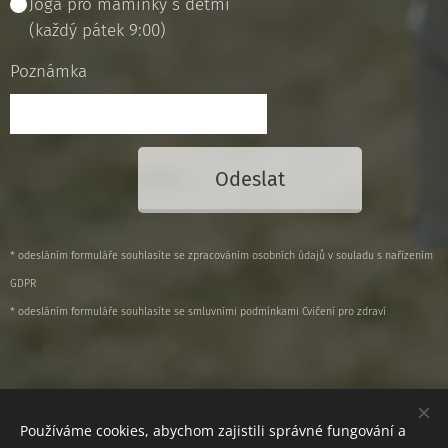
Jóga pro maminky s dětmi
(každý pátek 9:00)
Poznámka
Odeslat
* odesláním formuláře souhlasíte se zpracováním osobních údajů v souladu s nařízením
GDPR
* odesláním formuláře souhlasíte se smluvními podmínkami Cvičení pro zdraví
© 2024 Všechna práva vyhrazena
Používáme cookies, abychom zajistili správné fungování a