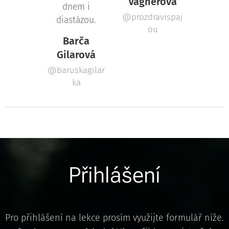
Vágnerová
dnem i
@prozdravispaj
diastázou.
ou
Barča
Gilarová
@baruskagilar
ka
Přihlášení
Pro přihlášení na lekce prosím využijte formulář níže.